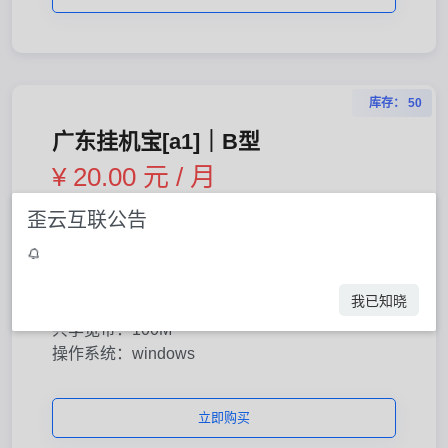
库存： 50
广东挂机宝[a1]｜B型
¥ 20.00 元 / 月
歪云互联公告
CPU：4核
内存：3G
硬盘：30GB
我已知晓
共享IP：1个
共享宽带：100M
操作系统：windows
立即购买