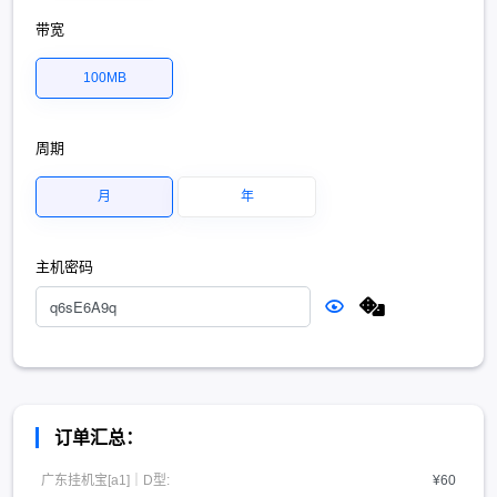
带宽
100MB
周期
月
年
主机密码
订单汇总：
广东挂机宝[a1]｜D型:
¥60